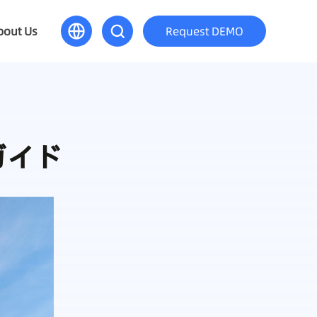
bout Us
Request DEMO
ガイド